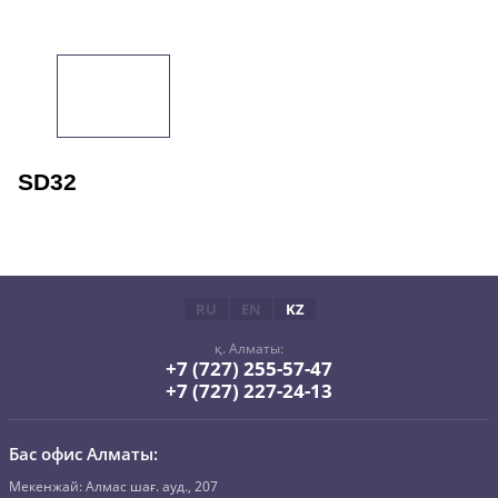
SD32
RU
EN
KZ
қ. Алматы:
+7 (727) 255-57-47
+7 (727) 227-24-13
Бас офис Алматы:
Mекенжай: Алмас шағ. ауд., 207