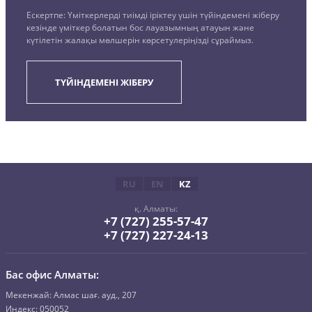
Ескертпе: Үміткерлерді тиімді іріктеу үшін түйіндемені жіберу
кезінде үміткер болатын бос лауазымның атауын және
күтілетін жалақы мөлшерін көрсетулеріңізді сұраймыз.
ТҮЙІНДЕМЕНІ ЖІБЕРУ
RU
EN
KZ
қ. Алматы:
+7 (727) 255-57-47
+7 (727) 227-24-13
Бас офис Алматы:
Mекенжай: Алмас шағ. ауд., 207
Индекс: 050052