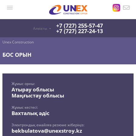
+7 (727) 255-57-47
Алматы
+7 (727) 227-24-13
Unex Construction
БОС ОРЫН
Жұмыс орны:
Атырау облысы
Маңғыстау облысы
Жұмыс кестесі:
Вахталық әдіс
Электрондық емайлға резюме жіберіңіз:
bekbulatova@unexstroy.kz