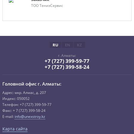
ТОО ТенизСервис
RU
EN
KZ
г. Алматы:
+7 (727) 399-59-77
+7 (727) 399-58-24
Головной офис г. Алматы:
Адрес: мкр. Алмас, д. 207
Индекс: 050052
Телефон:
+7 (727) 3
99-59-77
Факс:
+ 7 (727)
399-58-24
E-mail:
info@unexstroy.kz
Карта сайта