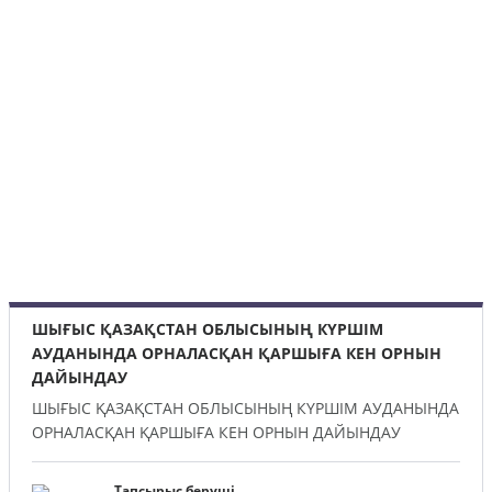
ШЫҒЫС ҚАЗАҚСТАН ОБЛЫСЫНЫҢ КҮРШІМ
АУДАНЫНДА ОРНАЛАСҚАН ҚАРШЫҒА КЕН ОРНЫН
ДАЙЫНДАУ
ШЫҒЫС ҚАЗАҚСТАН ОБЛЫСЫНЫҢ КҮРШІМ АУДАНЫНДА
ОРНАЛАСҚАН ҚАРШЫҒА КЕН ОРНЫН ДАЙЫНДАУ
Тапсырыс беруші