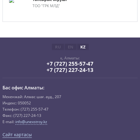
ТОО "ГРК МЛД"
RU
EN
KZ
қ. Алматы:
+7 (727) 255-57-47
+7 (727) 227-24-13
Бас офис Алматы:
Mекенжай: Алмас шағ. ауд., 207
Индекс: 050052
Телефон: (727) 255-57-47
Факс: (727) 227-24-13
E-mail:
info@unexstroy.kz
Сайт картасы