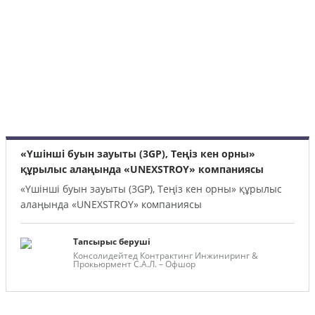
«Үшінші буын зауыты (3GP), Теңіз кен орны»
құрылыс алаңында «UNEXSTROY» компаниясы
«Үшінші буын зауыты (3GP), Теңіз кен орны» құрылыс
алаңында «UNEXSTROY» компаниясы
Тапсырыс беруші
Консолидейтед Контрактинг Инжиниринг &
Прокьюрмент С.А.Л. – Офшор